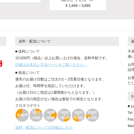
¥ 1,940～3,680
送料・配送について
■ 送料について
不
換
10,000円（税込）以上お買い上げの場合、送料半額です。
詳細はお支払い方法ページをご覧ください。
お
品
■ 発送について
お
通常のお届け日数はご注文の1～2営業日後となります。
た
お届け日、時間帯を指定していただけます。
（お届け日のご指定は1週間後からとなります。）
お届け日の指定がない場合は最短での発送となります。
クロネコヤマト
■
Tel
Fax
Mai
送料・配送についての詳細はこちら