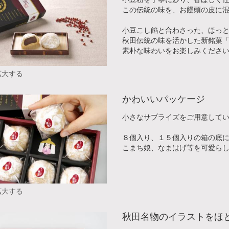
この伝統の味を、お饅頭の皮に
小豆こし餡と合わさった、ほっ
秋田伝統の味を活かした新銘菓
素朴な味わいをお楽しみくださ
拡大する
かわいいパッケージ
小さなサプライズをご用意して
８個入り、１５個入りの箱の底
こまち娘、なまはげ等を可愛ら
拡大する
秋田名物のイラストをほ