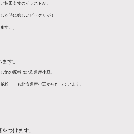
いい秋田名物のイラストが。
出した時に嬉しいビックリが！
います。）
います。
こし餡の原料は北海道産小豆。
諸越粉」 も北海道産小豆から作っています。
糖をつけます。