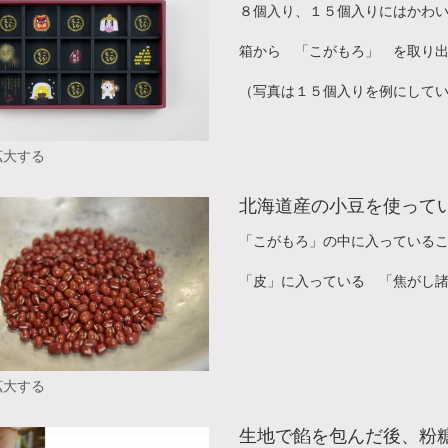
８個入り、１５個入りにはかわ
箱から 「こがもろ」 を取り
（写真は１５個入りを例にして
拡大する
北海道産の小豆を使って
「こがもろ」の中に入っている
「皮」に入っている 「焦がし
拡大する
生地で餡を包んだ後、粉