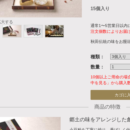
15個入り
拡大する
通常1〜5営業日以内
注文個数によりお届
秋田伝統の味をお饅
種類：
数量：
10個以上ご用命の
中を見る」から購入
カゴに
商品の特徴
郷土の味をアレンジした
小豆粉を丁寧に炒り、香ばしく