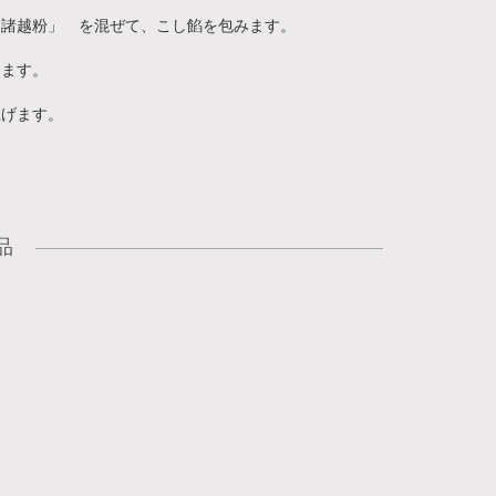
し諸越粉」 を混ぜて、こし餡を包みます。
します。
上げます。
品