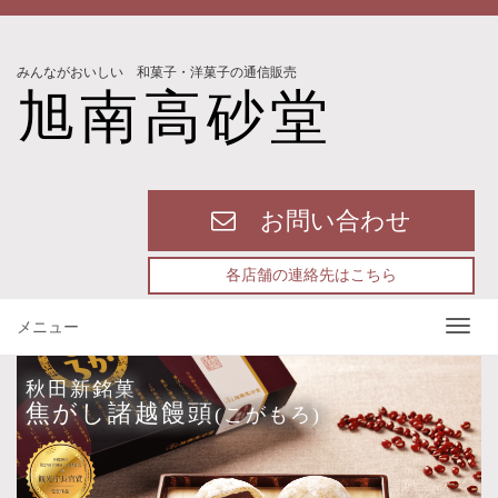
みんながおいしい 和菓子・洋菓子の通信販売
旭南高砂堂
お問い合わせ
各店舗の連絡先はこちら
メニュー
秋田新銘菓
焦がし諸越饅頭
(こがもろ)