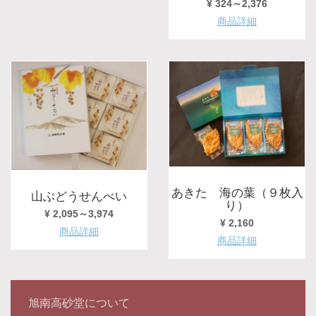
¥ 324～2,376
商品詳細
あきた 海の葉（９枚入
山ぶどうせんべい
り）
¥ 2,095～3,974
¥ 2,160
商品詳細
商品詳細
旭南高砂堂について