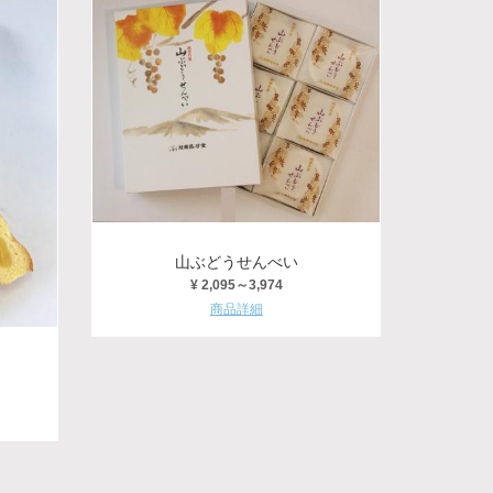
山ぶどうせんべい
¥ 2,095～3,974
商品詳細