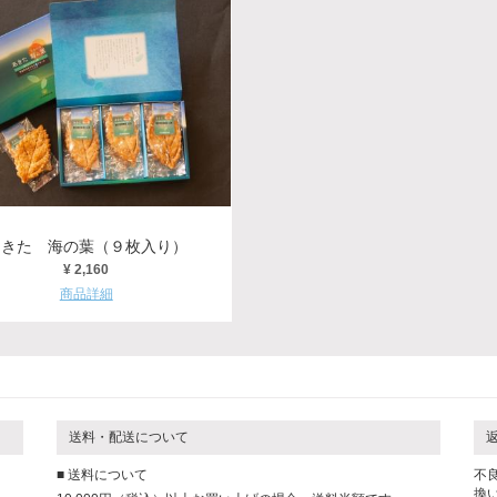
あきた 海の葉（９枚入り）
¥ 2,160
商品詳細
送料・配送について
■ 送料について
不
換