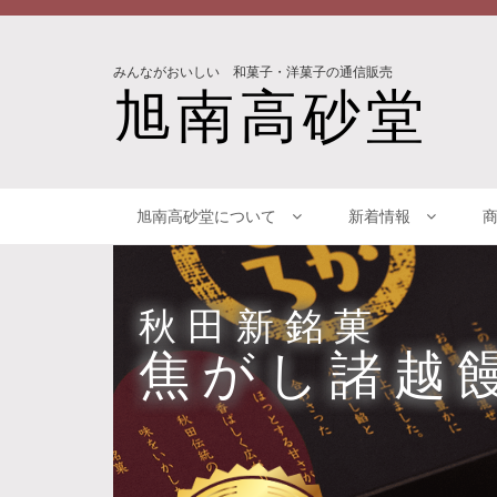
みんながおいしい 和菓子・洋菓子の通信販売
旭南高砂堂
旭南高砂堂について
新着情報
秋田新銘菓
焦がし諸越