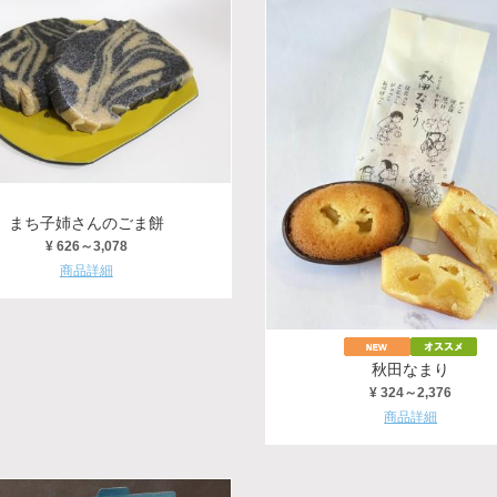
まち子姉さんのごま餅
¥ 626～3,078
商品詳細
秋田なまり
¥ 324～2,376
商品詳細