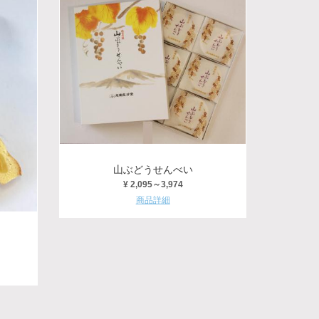
山ぶどうせんべい
¥ 2,095～3,974
商品詳細