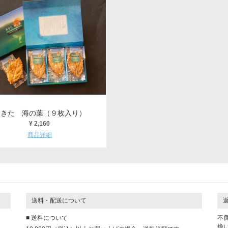
あきた 海の葉（９枚入り）
¥ 2,160
商品詳細
送料・配送について
■ 送料について
不
換