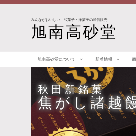
みんながおいしい 和菓子・洋菓子の通信販売
旭南高砂堂
旭南高砂堂について
新着情報
秋田新銘菓
焦がし諸越