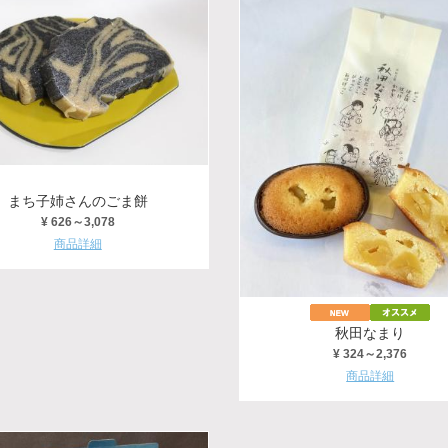
まち子姉さんのごま餅
¥ 626～3,078
商品詳細
秋田なまり
¥ 324～2,376
商品詳細