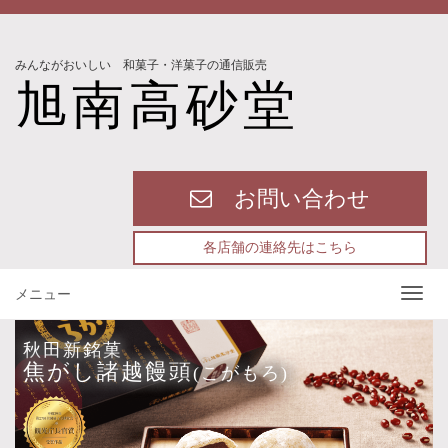
みんながおいしい 和菓子・洋菓子の通信販売
旭南高砂堂
お問い合わせ
各店舗の連絡先はこちら
メニュー
秋田新銘菓
焦がし諸越饅頭
(こがもろ)