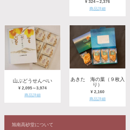
¥ 324～2,376
商品詳細
あきた 海の葉（９枚入
山ぶどうせんべい
り）
¥ 2,095～3,974
¥ 2,160
商品詳細
商品詳細
旭南高砂堂について