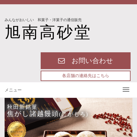
みんながおいしい 和菓子・洋菓子の通信販売
旭南高砂堂
お問い合わせ
各店舗の連絡先はこちら
メニュー
秋田新銘菓
焦がし諸越饅頭
(こがもろ)