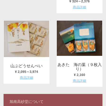
¥ 324～2,376
商品詳細
あきた 海の葉（９枚入
山ぶどうせんべい
り）
¥ 2,095～3,974
¥ 2,160
商品詳細
商品詳細
旭南高砂堂について