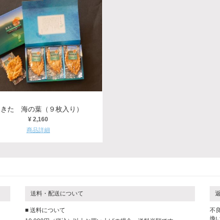
あきた 海の葉（９枚入り）
¥ 2,160
商品詳細
送料・配送について
■ 送料について
不
換