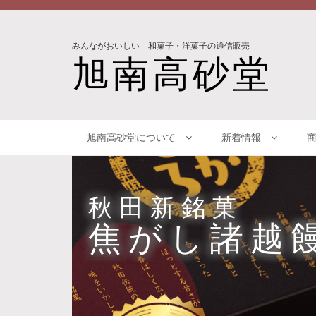
みんながおいしい 和菓子・洋菓子の通信販売
旭南高砂堂
旭南高砂堂について
新着情報
秋田新銘菓
焦がし諸越