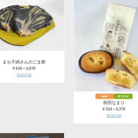
まち子姉さんのごま餅
¥ 626～3,078
商品詳細
秋田なまり
¥ 324～2,376
商品詳細