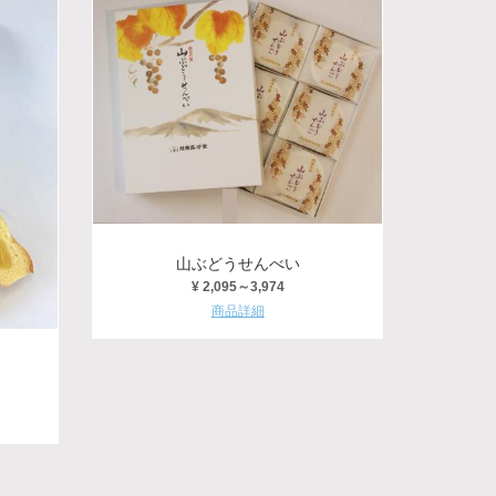
山ぶどうせんべい
¥ 2,095～3,974
商品詳細